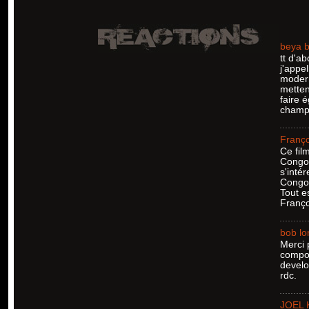
beya 
tt d'a
j'appe
modern
metten
faire 
champ 
Franç
Ce fil
Congo.
s'inté
Congo, 
Tout e
Franço
bob lo
Merci 
compor
develo
rdc.
JOEL