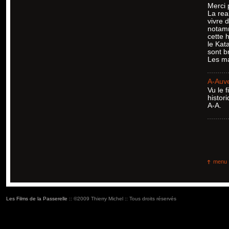
Merci p
La rea
vivre 
notamm
cette 
le Kat
sont b
Les ma
A-Auv
Vu le 
histor
A-A.
menu
Les Films de la Passerelle
:: ©2009 Thierry Michel :: Tous droits réservés