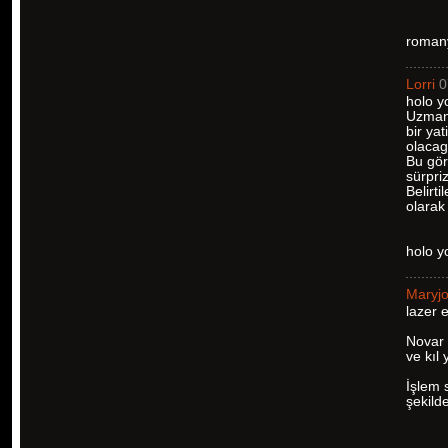
romany
Lorri
0
holo y
Uzman 
bir yat
olacag
Bu gör
sürpriz
Belirt
olarak 
holo 
Maryj
lazer 
Novar 
ve kıl
İşlem 
şekilde