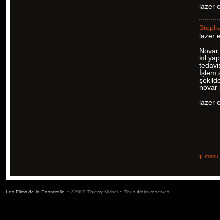
lazer 
Steph
lazer 
Novar 
kıl ya
tedavi
İşlem 
şekild
novar p
lazer 
menu
Les Films de la Passerelle
:: ©2009 Thierry Michel :: Tous droits réservés