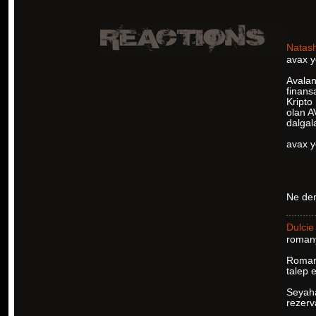
Natas
avax y
Avalan
finans
Kripto 
olan A
dalgal
avax 
Ne de
Dulcie
romany
Romany
talep 
Seyahat
rezerva