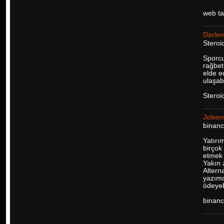
web ta
Darle
Steroid
Sporcu
rağbet
elde e
ulaşabi
Steroi
Joleen
binanc
Yatırı
birçok
etmek 
Yakın 
Altern
yazımd
ödeyeb
binanc