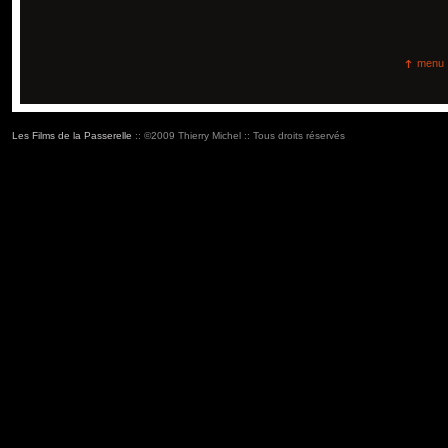
menu
Les Films de la Passerelle
:: ©2009 Thierry Michel :: Tous droits réservés