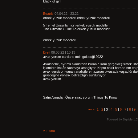
Black gf girl
Beatris
04.04.22 | 23:22
erkek yüzük modelleri erkek yüzük modelleri
5 Temel Unsurları için erkek yüzük modelleri
The Ultimate Guide To erkek yüzük modelleri
erkek yüzük modelleri
Brett
08.03.22 | 10:13
avax yorum cardano coin geleceği 2022
Avalanche, ayrımlı alanlardan kullanıcıların gerçekleştirmek istey
işlemlere imkân sunmayı amaçlıyor. Kripto nakit borsasının en pol
avax versiyon yapan analistlere nazaran piyasada yaşadığı dal
geleceğine yönelik belirsizliğini sürdürüyor.
avax yorum
Satın Almadan Önce avax yorum Things To Know
««
«
1
|
2
| 3 |
4
|
5
|
6
|
7
|
8
|
9
Powered by
SignMe 1.5
menu