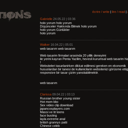
écrire / write
|
lire / read
|
Gabrielle
24.05.22 | 03:36
holo yorum holo yorum
Düşünceler Hakkında Bilmek holo yorum
holo yorum Günlükler
holo yorum
Walker
16.04.22 | 05:01
web tasarım web tasarım
Web tasarim firmalari arasinda 20 yillik deneyimi
ile yerini kayran Penta Yazilim, hevesli kurumsal web tasarim hiz
!
Websiteleri tasarlanirken dikkat edilmesi gereken en ekonomik
hususlardan bir tanesi de kullanicilarin websitenizi görüsme ettig
responsive bir tasar çizim yansitabilmektir.
web tasarım
Clarissa
09.04.22 | 03:13
Russian brother young sister
Hot mom bbc
Sex video clip download
japancosplayers.com
Massi ve tit teens
face busting
layla extreme anal
british grannys patti
Chinese celeb