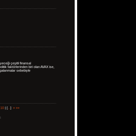
eceği çeşitli finansal
itik faktörlerinden biri olan AVAX ise,
galanmalar sebebiyle
|
10
| [
...
]
»
»»
5