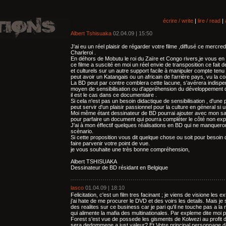
écrire / write
|
lire / read
|
Albert Tshisuaka
02.04.09 | 15:50
J'ai eu un réel plaisir de régarder votre filme ,diffusé ce mercredi
Charleroi .
En déhors de Mobutu le roi du Zaïre et Congo rivers,je vous en f
ce filme a suscité en moi un réel envie de transposition ce fait 
et culturels sur un autre support facile à manipuler compte tenu d
peut avoir un Katangais ou un africain de l'arrière pays, vu la co
La BD peut par contre comblera cette lacune, s'avérera indisp
moyen de sensibilisation ou d'appréhension du développement d
il est le cas dans ce documentaire .
Si cela n'est pas un besoin didactique de sensibilisation , d'un
peut servir d'un plaisir passionnel pour la culture en géneral si
Moi même étant dessinateur de BD pourrai ajouter avec mon sav
pour parfaire un document qui pourra complèter le côté non ex
J'ai à mon éffectif quelques réalisations en BD qui ne manquer
scènario.
Si cette proposition vous dit quelque chose ou soit pour besoi
faire parvenir votre point de vue.
je vous souhaite une très bonne compréhension,
Albert TSHISUAKA
Dessinateur de BD résidant en Belgique
lasco
01.04.09 | 18:10
Felicitation, c'est un film tres facinant ; je viens de visione les 
j'ai hate de me procurer le DVD et des voirs les details. Mais je
des realites sur ce business car je pari qu'il ne touche pas a la m
qui alimente la mafia des multinationales. Par expleme dite mo
Forest s'est vue de possede les gisments de Kolwezi au profit d
sera dedommege a just valeur? Et Votre principal personnage dans