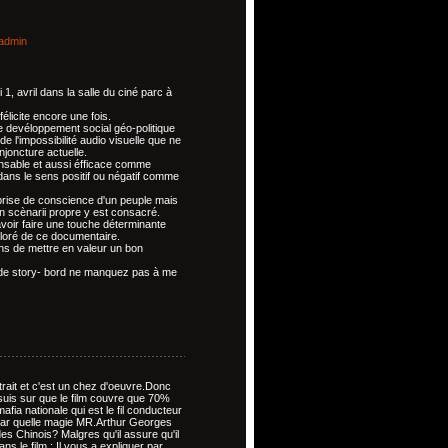
admin
 1, avril dans la salle du ciné parc à
élicite encore une fois.
de devéloppement social géo-politique
e l'impossibilité audio visuelle que ne
njoncture actuelle.
ensable et aussi éfficace comme
ans le sens positif ou négatif comme
e prise de conscience d'un peuple mais
 un scènarii propre y est consacré.
oir faire une touche déterminante
ploré de ce documentaire.
ons de mettre en valeur un bon
n de story- bord ne manquez pas à me
extrait et c'est un chez d'oeuvre.Donc
 suis sur que le film couvre que 70%
afia nationale qui est le fil conducteur
i par quelle magie MR.Arthur Georges
es Chinois? Malgres qu'il assure qu'il
 le film ; Il vous a expliquer par