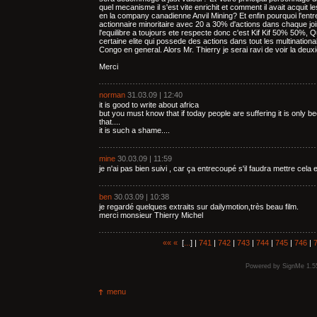
quel mecanisme il s'est vite enrichit et comment il avait acquit 
en la company canadienne Anvil Mining? Et enfin pourquoi l'entr
actionnaire minoritaire avec 20 a 30% d'actions dans chaque joi
l'equilibre a toujours ete respecte donc c'est Kif Kif 50% 50%, 
certaine elite qui possede des actions dans tout les multination
Congo en general. Alors Mr. Thierry je serai ravi de voir la deux
Merci
norman
31.03.09 | 12:40
it is good to write about africa
but you must know that if today people are suffering it is only
that....
it is such a shame....
mine
30.03.09 | 11:59
je n'ai pas bien suivi , car ça entrecoupé s'il faudra mettre cela e
ben
30.03.09 | 10:38
je regardé quelques extraits sur dailymotion,très beau film.
merci monsieur Thierry Michel
««
«
[
...
] |
741
|
742
|
743
|
744
|
745
|
746
|
Powered by
SignMe 1.5
menu