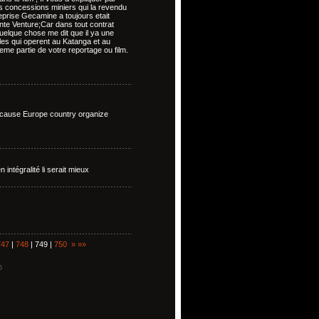
les concessions miniers qui la revendu
eprise Gecamine a toujours etait
nte Venture;Car dans tout contrat
Quelque chose me dit que il ya une
ales qui operent au Katanga et au
ieme partie de votre reportage ou film.
 because Europe country organize
n intégralité li serait mieux
747
|
748
| 749 |
750
»
»»
5